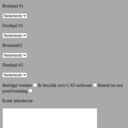
Brontaal #1
Doeltaal #1
Brontaal#2
Doeltaal #2
Beëdigd vertaler
Ik beschik over CAT-software
Bereid tot een
proefvertaling
Korte introductie